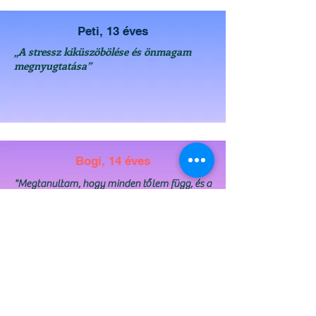
Peti, 13 éves
„A stressz kiküszöbölése és önmagam
megnyugtatása”
Bogi, 14 éves
"Megtanultam, hogy minden tőlem függ, és a
boldogságomért én vagyok a felelős"
Marci, 14 éves