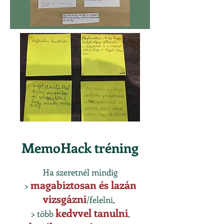
MemoHack tréning
Ha szeretnél mindig
magabiztosan és lazán
>
vizsgázni
/felelni,
kedvvel tanulni
> több
,