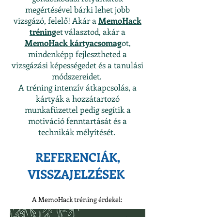
megértésével bárki lehet jobb
vizsgázó, felelő! Akár a
MemoHack
tréning
et választod, akár a
MemoHack kártyacsomag
ot,
mindenképp fejlesztheted a
vizsgázási képességedet és a tanulási
módszereidet.
A tréning intenzív átkapcsolás, a
kártyák a hozzátartozó
munkafüzettel pedig segítik a
motiváció fenntartását és a
technikák mélyítését.
REFERENCIÁK,
VISSZAJELZÉSEK
A MemoHack tréning érdekel: