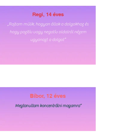
Regi, 14 éves
„Rajtam múlik, hogyan állok a dolgokhoz és
hogy pozitív vagy negatív oldalról nézem
ugyanazt a dolgot”
Bíbor, 12 éves
Megtanultam koncentrálni magamra”