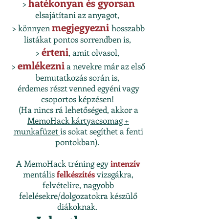
hatékonyan és gyorsan
>
elsajátítani az anyagot,
megjegyezni
> könnyen
hosszabb
listákat pontos sorrendben is,
érteni
>
, amit olvasol,
emlékezni
>
a nevekre már az első
bemutatkozás során is,
érdemes részt venned egyéni vagy
csoportos képzésen!
(Ha nincs rá lehetőséged, akkor a
MemoHack kártyacsomag +
munkafüzet
is sokat segíthet a fenti
pontokban).
A MemoHack tréning egy
intenzív
mentális
felkészítés
vizsgákra,
felvételire, nagyobb
felelésekre/do
lgozatokra készülő
diákoknak.