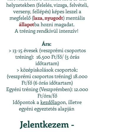
helyzetekben (felelés, vizsga, felvételi,
verseny, fellépés) képes leszel a
megfelelő (
laza, nyugodt
) mentális
állapot
ba hozni magadat.
A tréning rendkívül intenzív!
Ára:
> 13-15 évesek (veszprémi csoportos
tréning): 16.500 Ft/fő/ (5 órás
időtartam)
> középiskolások csoportok:
(veszprémi csoportos tréning) 18.000
Ft/fő (6 órás időtartam)
Egyéni tréning (Veszprémben): 12.000
Ft/óra/fő
Időpontok a
kezdőlap
on, illetve
egyéni egyeztetés alapján
Jelentkezem -