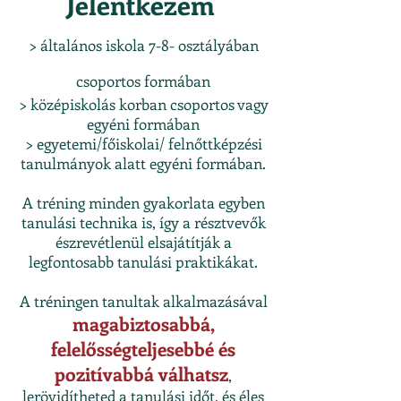
Jelentkezem
> általános iskola 7-8- osztályában
csoportos formában
> középiskolás korban csoportos vagy
egyéni formában
> egyetemi/főiskolai/ felnőttképzési
tanulmányok alatt egyéni formában.
A tréning minden gyakorlata egyben
tanulási technika is, így a résztvevők
észrevétlenül elsajátítják a
legfontosabb tanulási praktikákat.
A tréningen tanultak alkalmazásával
magabiztosabbá,
felelősségteljesebbé és
pozitívabbá válhatsz
,
lerövidítheted a tanulási időt, és éles