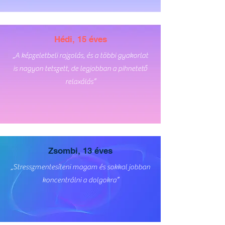
Hédi, 15 éves
„A képzeletbeli rajzolás, és a többi gyakorlat
is nagyon tetszett, de legjobban a pihnetető
relaxálás”
Zsombi, 13 éves
„Stresszmentesíteni magam és sokkal jobban
koncentrálni a dolgokra”