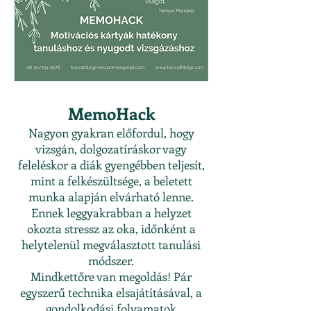
MemoHack
Nagyon gyakran előfordul, hogy
vizsgán, dolgozatíráskor vagy
feleléskor a diák gyengébben teljesít,
mint a felkészültsége, a beletett
munka alapján elvárható lenne.
Ennek leggyakrabban a helyzet
okozta stressz az oka, időnként a
helytelenül megválasztott tanulási
módszer.
Mindkettőre van megoldás! Pár
egyszerű technika elsajátításával, a
gondolkodási folyamatok