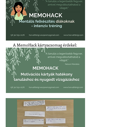
A MemoHack kártyacsomag érdekel: