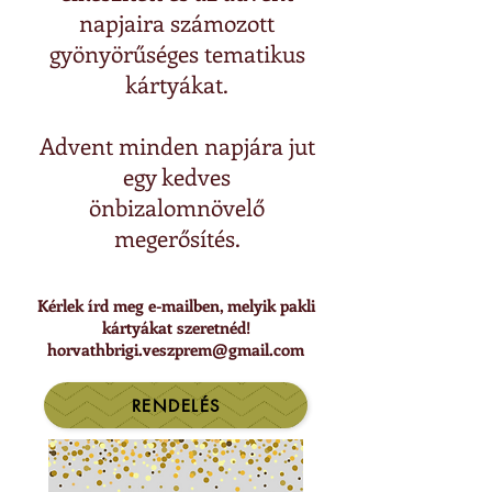
napjaira számozott
gyönyörűséges tematikus
kártyákat.
Advent minden napjára jut
egy kedves
önbizalomnövelő
megerősítés.
Kérlek írd meg e-mailben, melyik pakli
kártyákat szeretnéd!
horvathbrigi.veszprem@gmail.com
RENDELÉS