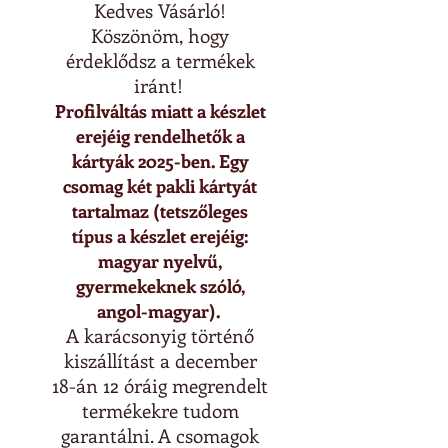
Kedves Vásárló!
Köszönöm, hogy
érdeklődsz a termékek
iránt!
Profilváltás miatt a készlet
erejéig rendelhetők a
kártyák 2025-ben. Egy
csomag két pakli kártyát
tartalmaz (tetszőleges
típus a készlet erejéig:
magyar nyelvű,
gyermekeknek szóló,
angol-magyar).
A karácsonyig történő
kiszállítást a december
18-án 12 óráig megrendel
t
termékekre
tudom
garantálni. A csomagok