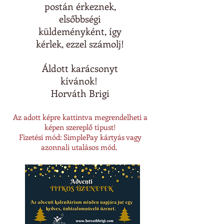
postá
n érkeznek,
elsőbbségi
küldeményként,
így
kérlek, ezzel számolj!
Áldott karácsonyt
kívánok!
Horváth Brigi
Az adott képre kattintva megrendelheti a
képen szereplő típust!
Fizetési mód: SimplePay kártyás vagy
azonnali utalásos mód.