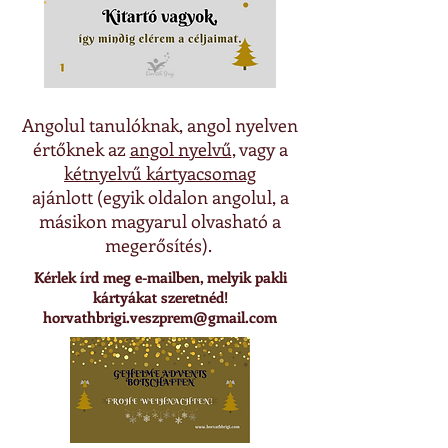
Angolul tanulóknak, angol nyelven
értőknek az
angol nyelvű
, vagy a
kétnyelvű kártyacsomag
ajánlott (egyik oldalon angolul, a
másikon magyarul olvasható a
megerősítés).
Kérlek írd meg e-mailben, melyik pakli
kártyákat szeretnéd!
horvathbrigi.veszprem@gmail.com