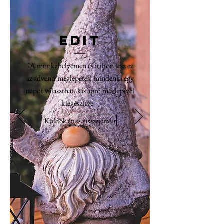
Edit
"A munkahelyemen és itthon lesz ez
az adventi meglepetés, mindenki egy
napot választhat, kis apró meglepivel
kiegészítve "
Küldök én is visszajelzést