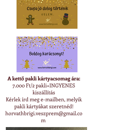
A kettő pakli kártyacsomag ára:
7.000 Ft/2 pakli+INGYENES
kiszállítás
Kérlek írd meg e-mailben, melyik
pakli kártyákat szeretnéd!
horvathbrigi.veszprem@gmail.co
m