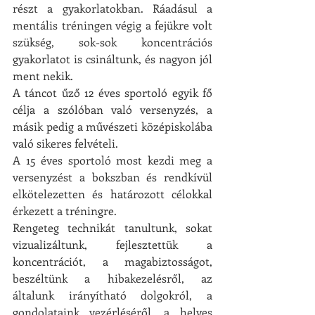
részt a gyakorlatokban. Ráadásul a 
mentális tréningen végig a fejükre volt 
szükség, sok-sok koncentrációs 
gyakorlatot is csináltunk, és nagyon jól 
ment nekik. 
A táncot űző 12 éves sportoló egyik fő 
célja a szólóban való versenyzés, a 
másik pedig a művészeti középiskolába 
való sikeres felvételi. 
A 15 éves sportoló most kezdi meg a 
versenyzést a bokszban és rendkívül 
elkötelezetten és határozott célokkal 
érkezett a tréningre.
Rengeteg technikát tanultunk, sokat 
vizualizáltunk, fejlesztettük a 
koncentrációt, a magabiztosságot, 
beszéltünk a hibakezelésről, az 
általunk irányítható dolgokról, a 
gondolataink vezérléséről, a helyes 