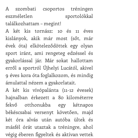
A szombati csoportos tréningen 
eszméletlen sportolókkal 
találkozhattam – megint! 
A két kis tornász: 10 és 11 éves 
kislányok, akik már most (sőt, már 
évek óta) elköteleződöttek egy olyan 
sport iránt, ami rengeteg edzéssel és 
gyakorlással jár. Már sokat hallottam 
erről a sportról Újhelyi Lucától, akivel 
9 éves kora óta foglalkozom, és mindig 
ámulattal nézem a gyakorlatait. 
A két kis vívópalánta (11-12 évesek) 
hajnalban érkezett a 80 kilométerre 
fekvő otthonukba egy kétnapos 
békéscsabai versenyt követően, majd 
két óra alvás után autóba ültek és 
másfél órát utaztak a tréningre, ahol 
végig éberen figyeltek és aktívan vettek 