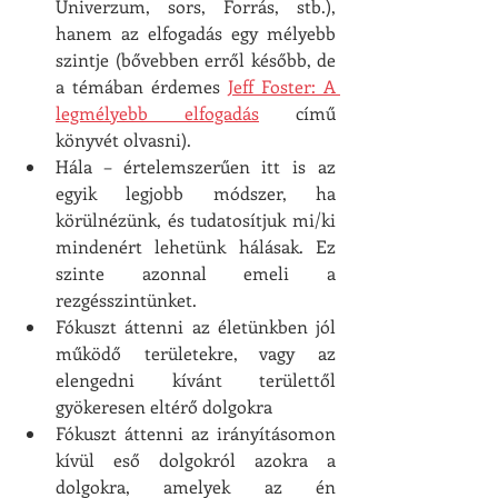
Univerzum, sors, Forrás, stb.), 
hanem az elfogadás egy mélyebb 
szintje (bővebben erről később, de 
a témában érdemes 
Jeff Foster: A 
legmélyebb elfogadás
 című 
könyvét olvasni). 
Hála – értelemszerűen itt is az 
egyik legjobb módszer, ha 
körülnézünk, és tudatosítjuk mi/ki 
mindenért lehetünk hálásak. Ez 
szinte azonnal emeli a 
rezgésszintünket. 
Fókuszt áttenni az életünkben jól 
működő területekre, vagy az 
elengedni kívánt területtől 
gyökeresen eltérő dolgokra
Fókuszt áttenni az irányításomon 
kívül eső dolgokról azokra a 
dolgokra, amelyek az én 