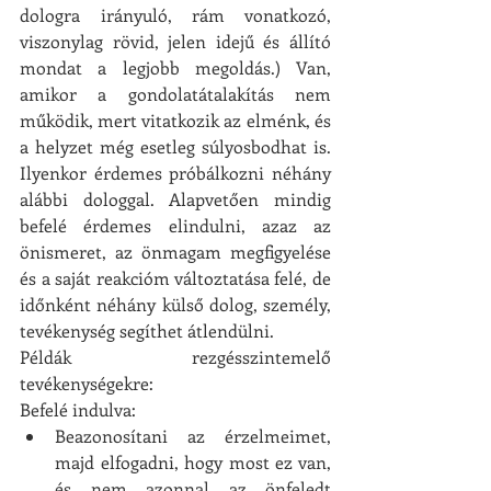
dologra irányuló, rám vonatkozó, 
viszonylag rövid, jelen idejű és állító 
mondat a legjobb megoldás.) Van, 
amikor a gondolatátalakítás nem 
működik, mert vitatkozik az elménk, és 
a helyzet még esetleg súlyosbodhat is. 
Ilyenkor érdemes próbálkozni néhány 
alábbi dologgal. 
Alapvetően mindig 
befelé érdemes elindulni, azaz az 
önismeret, az önmagam megfigyelése 
és a saját reakcióm változtatása felé, de 
időnként néhány külső dolog, személy, 
tevékenység segíthet átlendülni. 
Példák rezgésszintemelő 
tevékenységekre: 
Befelé indulva:
Beazonosítani az érzelmeimet, 
majd elfogadni, hogy most ez van, 
és nem azonnal az önfeledt 