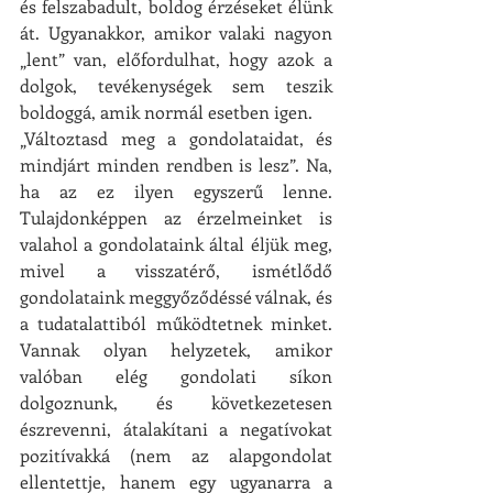
és felszabadult, boldog érzéseket élünk 
át. Ugyanakkor, amikor valaki nagyon 
„lent” van, előfordulhat, hogy azok a 
dolgok, tevékenységek sem teszik 
boldoggá, amik normál esetben igen. 
„Változtasd meg a gondolataidat, és 
mindjárt minden rendben is lesz”. Na, 
ha az ez ilyen egyszerű lenne. 
Tulajdonképpen az érzelmeinket is 
valahol a gondolataink által éljük meg, 
mivel a visszatérő, ismétlődő 
gondolataink meggyőződéssé válnak, és 
a tudatalattiból működtetnek minket. 
Vannak olyan helyzetek, amikor 
valóban elég gondolati síkon 
dolgoznunk, és következetesen 
észrevenni, átalakítani a negatívokat 
pozitívakká (nem az alapgondolat 
ellentettje, hanem egy ugyanarra a 