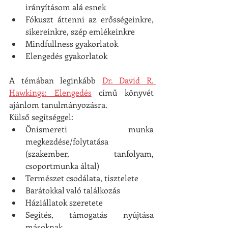
irányításom alá esnek
Fókuszt áttenni az erősségeinkre, 
sikereinkre, szép emlékeinkre
Mindfullness gyakorlatok
Elengedés gyakorlatok
A témában leginkább 
Dr. David R. 
Hawkings: Elengedés
 című könyvét 
ajánlom tanulmányozásra. 
Külső segítséggel: 
Önismereti munka 
megkezdése/folytatása 
(szakember, tanfolyam, 
csoportmunka által)
Természet csodálata, tisztelete
Barátokkal való találkozás
Háziállatok szeretete
Segítés, támogatás nyújtása 
másoknak