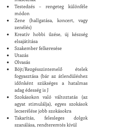
Testedzés – rengeteg különféle 
módon
Zene (hallgatása, koncert, vagy 
zenélés)
Kreatív hobbi űzése, új készség 
elsajátítása
Szakember felkeresése 
Utazás
Olvasás
Böjt/Rezgésszintemelő ételek 
fogyasztása (bár az átlendüléshez 
időnként szükséges a hatalmas 
adag édesség is J
Szokásokon való változtatás (az 
agyat stimulálja), egyes szokások 
lecserélése jobb szokásokra
Takarítás, felesleges dolgok 
szanálása, rendteremtés kívül