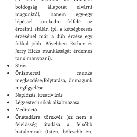
boldogság állapotát elvárni 
magunktól, hanem egy-egy 
lépéssel törekedni felfelé az 
érzelmi skálán (pl. a kétségbeesés 
érzésénél már a düh érzése egy 
fokkal jobb. Bővebben Esther és 
Jerry Hicks munkásságát érdemes 
tanulmányozni). 
Sírás
Önismereti munka 
megkezdése/folytatása, önmagunk 
megfigyelése
Naplózás, kreatív írás
Légzéstechnikák alkalmazása
Meditáció
Önátadásra törekvés (ez nem a 
felelősség átadása a felsőbb 
hatalomnak (Isten, bölcsebb én, 