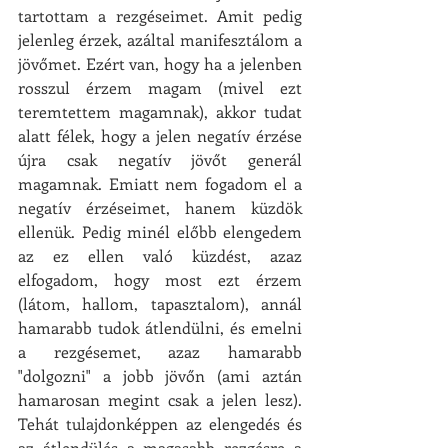
tartottam a rezgéseimet. Amit pedig 
jelenleg érzek, azáltal manifesztálom a 
jövőmet. Ezért van, hogy ha a jelenben 
rosszul érzem magam (mivel ezt 
teremtettem magamnak), akkor tudat 
alatt félek, hogy a jelen negatív érzése 
újra csak negatív jövőt generál 
magamnak. Emiatt nem fogadom el a 
negatív érzéseimet, hanem küzdök 
ellenük. Pedig minél előbb elengedem 
az ez ellen való küzdést, azaz 
elfogadom, hogy most ezt érzem 
(látom, hallom, tapasztalom), annál 
hamarabb tudok átlendülni, és emelni 
a rezgésemet, azaz hamarabb 
"dolgozni" a jobb jövőn (ami aztán 
hamarosan megint csak a jelen lesz). 
Tehát tulajdonképpen az elengedés és 
az átlendülés a magasabb rezgésre a 