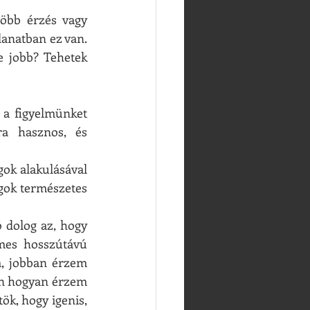
öbb érzés vagy 
lanatban ez van. 
 jobb? Tehetek 
a figyelmünket 
a hasznos, és 
ok alakulásával 
gok természetes 
 dolog az, hogy 
mes hosszútávú 
, jobban érzem 
on hogyan érzem 
k, hogy igenis, 