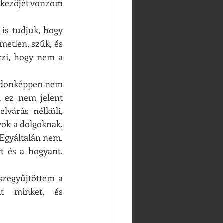
nkezőjét vonzom 
is tudjuk, hogy 
etlen, szűk, és 
zi, hogy nem a 
ajdonképpen nem 
 ez nem jelent 
lvárás nélküli, 
yok a dolgoknak, 
Egyáltalán nem. 
 és a hogyant. 
szegyűjtöttem a 
t minket, és 