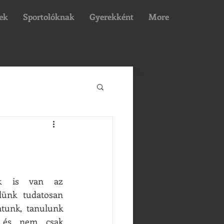
ek
Sportolóknak
Gyerekként
More
ak is van az 
dünk tudatosan 
tunk, tanulunk 
, és nem csak 