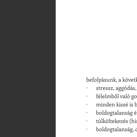
befolyásunk, a követk
·       stressz, aggódá
·       félelmből való
·       minden kissé 
·       boldogtalanság 
·       túlköltekezés
·       boldogtalanság