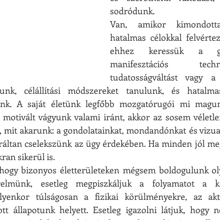
sodródunk.
Van, amikor kimondottan
hatalmas célokkal felvértez
ehhez keressük a gyo
manifesztációs tech
tudatosságváltást vagy a r
unk, célállítási módszereket tanulunk, és hatalmas
nk. A saját életünk legfőbb mozgatórugói mi magun
 motivált vágyunk valami iránt, akkor az sosem véletlen
k, mit akarunk: a gondolatainkat, mondandónkat és vizual
iráltan cselekszünk az ügy érdekében. Ha minden jól megy
ran sikerül is.
hogy bizonyos életterületeken mégsem boldogulunk ol
elmünk, esetleg megpiszkáljuk a folyamatot a két
Ilyenkor túlságosan a fizikai körülményekre, az aktu
tt állapotunk helyett. Esetleg igazolni látjuk, hogy n