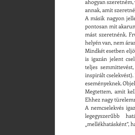
ahogyan szeretném, 
annak, amit szeretn
A másik nagyon jell
pontosan mit akarunk
mást szeretnénk. Fr
helyén van, nem áraml
Mindkét esetben eljö
is igazán jelent cs
teljes semmittevést,
inspirált cselekvést)
eseményeknek. Objekt
Megtettem, amit kel
Ehhez nagy türelemre
A nemcselekvés igazá
legegyszerűbb ha
„mellékhatásként”, h