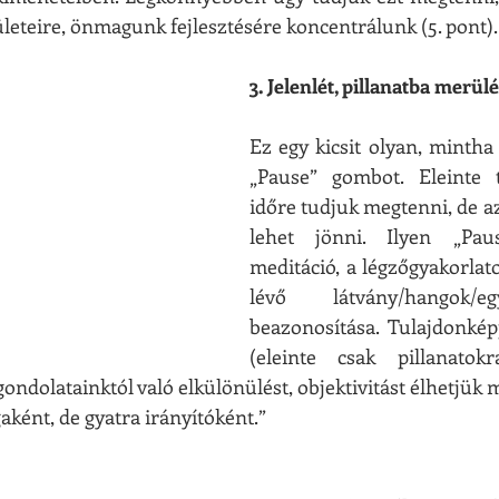
ületeire, önmagunk fejlesztésére koncentrálunk (5. pont).
3. Jelenlét, pillanatba merül
Ez egy kicsit olyan, minth
„Pause” gombot. Eleinte t
időre tudjuk megtenni, de az
lehet jönni. Ilyen „Pau
meditáció, a légzőgyakorlato
lévő látvány/hangok/e
beazonosítása. Tulajdonkép
(eleinte csak pillanatokra
gondolatainktól való elkülönülést, objektivitást élhetjük 
aként, de gyatra irányítóként.”