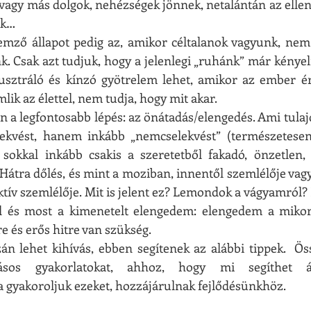
vagy más dolgok, nehézségek jönnek, netalántán az elle
ék…
emző állapot pedig az, amikor céltalanok vagyunk, nem 
. Csak azt tudjuk, hogy a jelenlegi „ruhánk” már kényelm
usztráló és kínzó gyötrelem lehet, amikor az ember ér
ik az élettel, nem tudja, hogy mit akar.
n a legfontosabb lépés: az önátadás/elengedés. Ami tul
elekvést, hanem inkább „nemcselekvést” (természetesen
 sokkal inkább csakis a szeretetből fakadó, önzetlen, e
. Hátra dőlés, és mint a moziban, innentől szemlélője vag
ív szemlélője. Mit is jelent ez? Lemondok a vágyamról? 
l és most a kimenetelt elengedem: elengedem a mikort
 és erős hitre van szükség.
n lehet kihívás, ebben segítenek az alábbi tippek.  Ös
tásos gyakorlatokat, ahhoz, hogy mi segíthet á
a gyakoroljuk ezeket, hozzájárulnak fejlődésünkhöz.