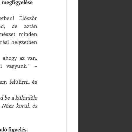
t) megfigyelése
tben! Először 
d, de aztán 
rmészet minden 
ási helyzetben 
 ahogy az van, 
 vagyunk.” – 
m felülírni, és 
 be a különféle 
 Nézz körül, és 
aló figyelés.