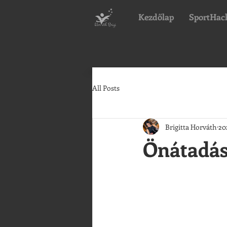
Kezdőlap
SportHac
All Posts
Brigitta Horváth
202
Önátadás