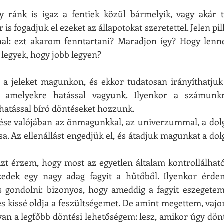
y ránk is igaz a fentiek közül bármelyik, vagy akár t
 is fogadjuk el ezeket az állapotokat szeretettel. Jelen pil
l: ezt akarom fenntartani? Maradjon így? Hogy lenne
 legyek, hogy jobb legyen?
 a jeleket magunkon, és ekkor tudatosan irányíthatjuk 
, amelyekre hatással vagyunk. Ilyenkor a számunkr
hatással bíró döntéseket hozzunk.
dése valójában az önmagunkkal, az univerzummal, a dolg
a. Az ellenállást engedjük el, és átadjuk magunkat a dol
azt érzem, hogy most az egyetlen általam kontrollálható
zedek egy nagy adag fagyit a hűtőből. Ilyenkor érde
 gondolni: bizonyos, hogy ameddig a fagyit eszegetem
s kissé oldja a feszültségemet. De amint megettem, vaj
an a legfőbb döntési lehetőségem: lesz, amikor úgy döntö