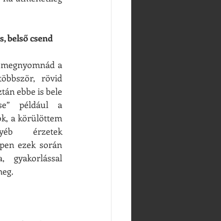
és, belső csend
a megnyomnád a 
öbbször, rövid 
tán ebbe is bele 
se” például a 
k, a körülöttem 
gyéb érzetek 
pen ezek során 
, gyakorlással 
meg. 