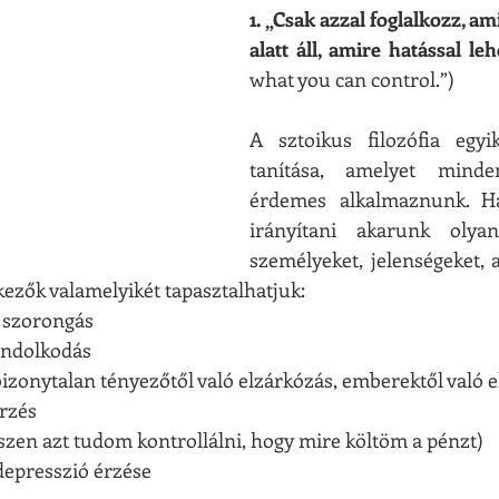
1. „Csak azzal foglalkozz, ami
alatt áll, amire hatással leh
what you can control.”)
A sztoikus filozófia egyik
tanítása, amelyet minden
érdemes alkalmaznunk. Ha
irányítani akarunk olyan
személyeket, jelenségeket, 
ezők valamelyikét tapasztalhatjuk:    
s, szorongás
 gondolkodás
is bizonytalan tényezőtől való elzárkózás, emberektől való 
érzés
 (hiszen azt tudom kontrollálni, hogy mire költöm a pénzt)
, depresszió érzése