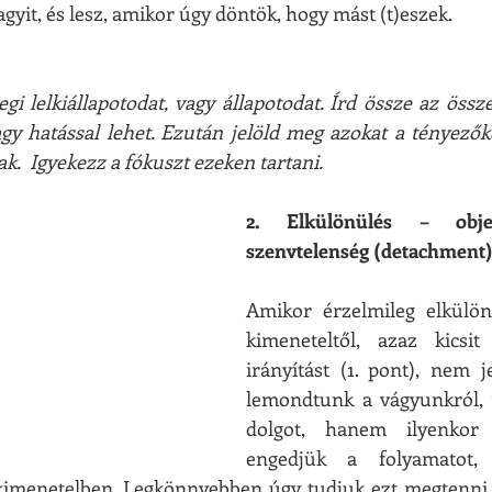
gyit, és lesz, amikor úgy döntök, hogy mást (t)eszek.
gi lelkiállapotodat, vagy állapotodat. Írd össze az össz
agy hatással lehet. Ezután jelöld meg azokat a tényezőke
ak.  Igyekezz a fókuszt ezeken tartani.
2. Elkülönülés – objekt
szenvtelenség (detachment
Amikor érzelmileg elkülön
kimeneteltől, azaz kicsit
irányítást (1. pont), nem je
lemondtunk a vágyunkról, v
dolgot, hanem ilyenkor 
engedjük a folyamatot,
imenetelben. Legkönnyebben úgy tudjuk ezt megtenni, 