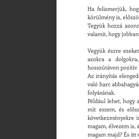
Ha felismerjük, hog
körülmény is, először
Tegyük hozzá azonna
valamit, hogy jobban
Vegyük észre ezeket
azokra a dolgokra
hosszútávon pozitív 
Az irányítás elenge
való harc abbahagyás
folyásának.
Például lehet, hogy 
mit eszem, és elős
következményekre is
magam, élvezem is, é
magam majd? És itt v