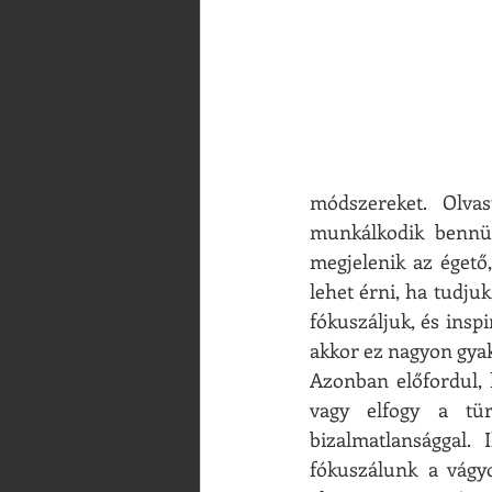
módszereket. Olvas
munkálkodik bennü
megjelenik az égető,
lehet érni, ha tudju
fókuszáljuk, és insp
akkor ez nagyon gyak
Azonban előfordul, 
vagy elfogy a tür
bizalmatlansággal. 
fókuszálunk a vágyo