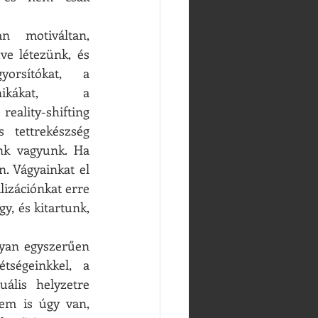
 motiváltan, 
ve létezünk, és 
rsítókat, a 
nikákat, a 
eality-shifting 
 tettrekészség 
k vagyunk. Ha 
. Vágyainkat el 
izációnkat erre 
, és kitartunk, 
yan egyszerűen 
ségeinkkel, a 
ális helyzetre 
em is úgy van, 