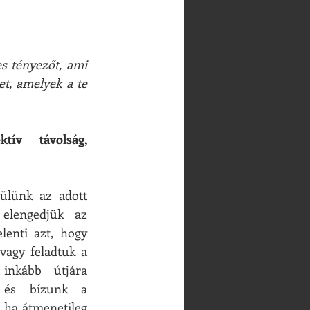
es tényezőt, ami 
t, amelyek a te 
ív távolság, 
)
ülünk az adott 
 elengedjük az 
lenti azt, hogy 
agy feladtuk a 
inkább útjára 
 és bízunk a 
ha átmenetileg 