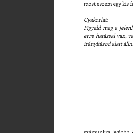
most eszem egy kis fa
Gyakorlat:
Figyeld meg a jelenle
erre hatással van, v
irányításod alatt álln
számunkra legjobb k