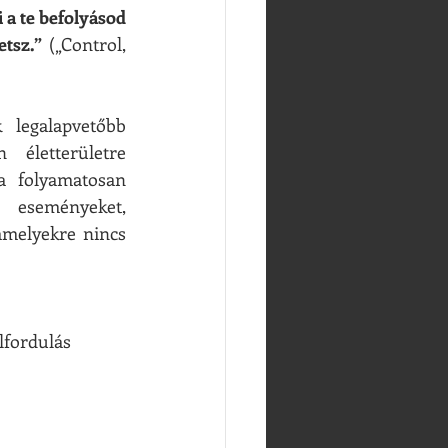
 a te befolyásod 
etsz.” 
(„Control, 
 legalapvetőbb 
 életterületre 
 folyamatosan 
 eseményeket, 
amelyekre nincs 
elfordulás