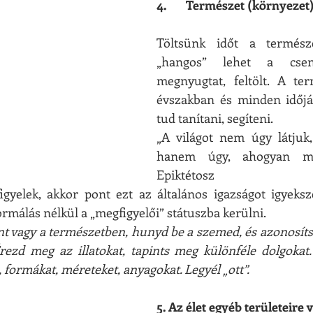
4.       Természet (környeze
Töltsünk időt a természe
„hangos” lehet a csen
megnyugtat, feltölt. A te
évszakban és minden időjár
tud tanítani, segíteni.
„A világot nem úgy látjuk,
hanem úgy, ahogyan mi
Epiktétosz
gyelek, akkor pont ezt az általános igazságot igyeksze
ormálás nélkül a „megfigyelői” státuszba kerülni.
nt vagy a természetben, hunyd be a szemed, és azonosítsd
rezd meg az illatokat, tapints meg különféle dolgokat.
 formákat, méreteket, anyagokat. Legyél „ott”.
5. Az élet egyéb területeire v