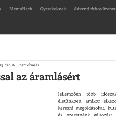
k
MemoHack
Gyerekeknek
Adventi titkos üzenet
3. dec. 16.
6 perc olvasás
sal az áramlásért
Jellemzően több idősz
életünkben, amikor elkez
keresni megoldásokat, kuta
és szeretnénk változást